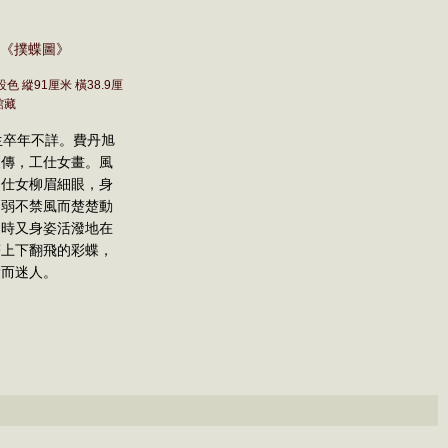
7 《撲蝶圖》
色 縱91厘米 橫38.9厘
館藏
卒年不詳。費丹旭
家傳，工仕女畫。風
中仕女柳眉細眼，身
副弱不禁風而楚楚動
同時又身姿活潑地在
著上下翻飛的彩蝶，
愛而迷人。