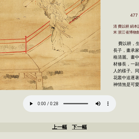
47
清 費以耕 絹本設
米 浙江省博物
費以耕，生
長子，畫承
格清麗。畫
材修長，一
人的樣子。
花叢中追逐
神情煞是可
上一幅
下一幅