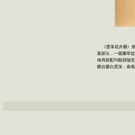
《墨筆花卉圖》第
葉探出，一叢蘭草從
佈局搭配均顯得隨意
榮自萎白雲深，春風