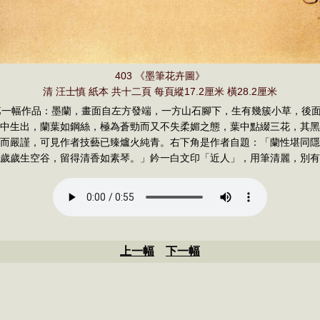
403 《墨筆花卉圖》
清 汪士慎 紙本 共十二頁 每頁縱17.2厘米 橫28.2厘米
一幅作品：墨蘭，畫面自左方發端，一方山石腳下，生有幾簇小草，後
中生出，蘭葉如鋼絲，極為蒼勁而又不失柔媚之態，葉中點綴三花，其黑
而嚴謹，可見作者技藝已臻爐火純青。右下角是作者自題：「蘭性堪同隱
歲歲生空谷，留得清香如素琴。」鈐一白文印「近人」，用筆清麗，別有
上一幅
下一幅