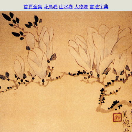
首頁全集
花鳥卷
山水卷
人物卷
書法字典