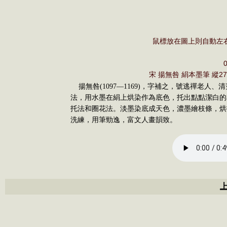
鼠標放在圖上則自動左
宋 揚無咎 絹本墨筆 縱27
揚無咎(1097—1169)，字補之，號逃禪老
法，用水墨在絹上烘染作為底色，托出點點潔白的
托法和圈花法。淡墨染底成天色，濃墨繪枝條，烘
洗練，用筆勁逸，富文人畫韻致。