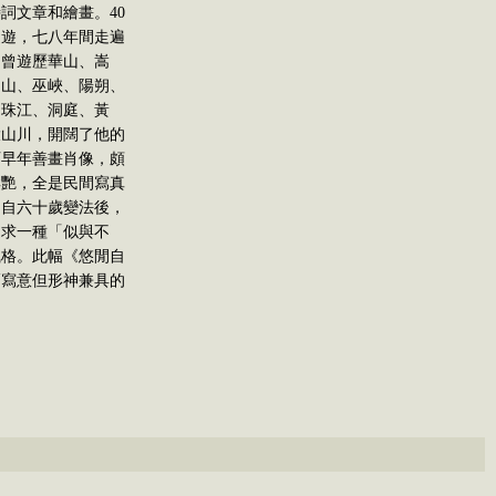
詩詞文章和繪畫。40
遠遊，七八年間走遍
，曾遊歷華山、嵩
蜀山、巫峽、陽朔、
、珠江、洞庭、黃
大山川，開闊了他的
石早年善畫肖像，頗
鮮艷，全是民間寫真
。自六十歲變法後，
追求一種「似與不
風格。此幅《悠閒自
幅寫意但形神兼具的
。