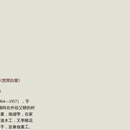
 《悠閒自樂》
色
4—1957），字
歲時在外祖父辦的村
年書，後綴學，在家
做過木工，又學雕花
名手，並兼做畫工。