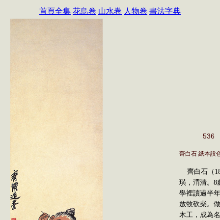
首頁全集
花鳥卷
山水卷
人物卷
書法字典
536
齊白石 紙本設
齊白石（186
璜，渭清。8
學裡讀過半
放牧砍柴。
木工，成為