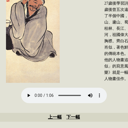
27歲後學習
歲後曾五次
了半個中國
山、廬山、
桂林、長江
河，祖國偉
胸襟。齊白
肖似，著色
的傳統本色
他的人物畫
似」的寫意
樂》就是一
人物畫佳作
上一幅
下一幅