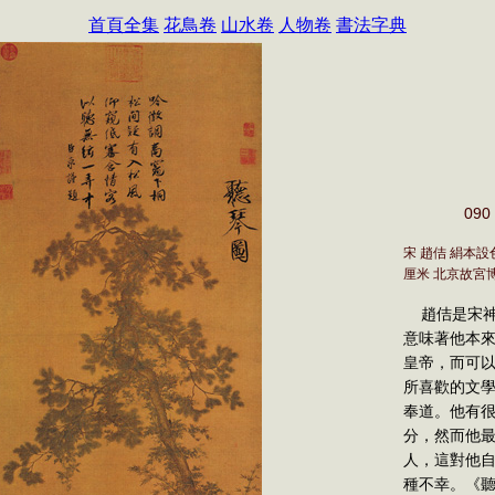
首頁全集
花鳥卷
山水卷
人物卷
書法字典
09
宋 趙佶 絹本設色 
厘米 北京故宮
趙佶是宋神
意味著他本
皇帝，而可
所喜歡的文
奉道。他有
分，然而他
人，這對他
種不幸。《