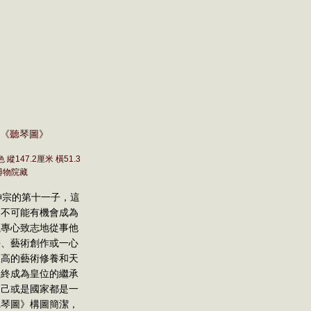
0 《聽琴圖》
縱147.2厘米 橫51.3
博物院藏
宗的第十一子，這
來不可能有機會成為
以專心致志地從事他
學、藝術創作或一心
很高的藝術修養和天
最終成為皇位的繼承
自己或是國家都是一
聽琴圖》構圖簡潔，