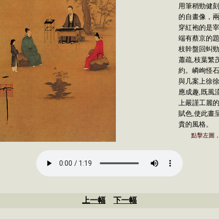
用筆稍勁健
的自畫像，
穿紅袍的是
端有蔡京的題
枝幹盤回虯勁
蕭疏,枝葉繁
約。嶙峋怪石
與几案上徐
應成趣,既風
上嚴謹工麗
賦色,使此畫
貴的風格。
點擊左圖
上一幅
下一幅