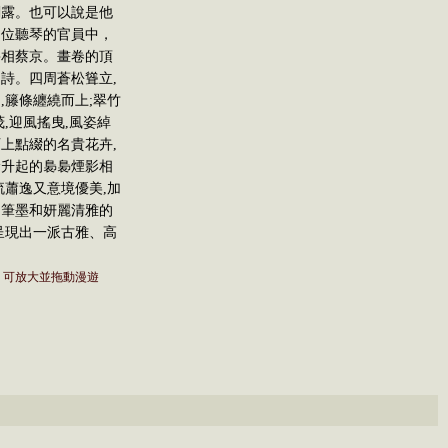
刻露。也可以說是他
兩位聽琴的官員中，
宰相蔡京。畫卷的頂
詩。四周蒼松聳立,
,籐條纏繞而上;翠竹
茂,迎風搖曳,風姿綽
上點綴的名貴花卉,
徐升起的裊裊煙影相
流蕭逸又意境優美,加
的筆墨和妍麗清雅的
呈現出一派古雅、高
，可放大並拖動漫遊